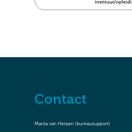
instituut/oplei
Contact
Marita van Herpen (bureausupport)