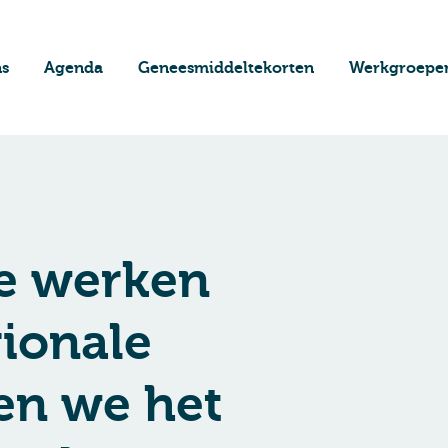
ns
Agenda
Geneesmiddeltekorten
Werkgroepe
e werken
ionale
en we het