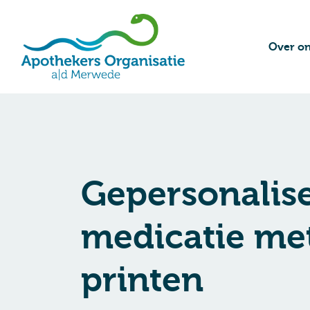
Over o
Gepersonalis
medicatie me
printen